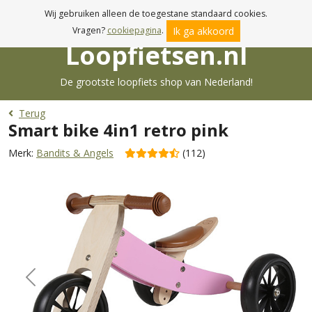
Gratis verzenden va. € 19,95
Wij gebruiken alleen de toegestane standaard cookies.
Ik ga akkoord
Vragen?
cookiepagina
.
Loopfietsen.nl
De grootste loopfiets shop van Nederland!
Terug
Smart bike 4in1 retro pink
Merk:
Bandits & Angels
(112)
Previous
Next