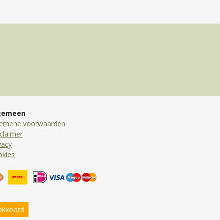
gemeen
gemene voorwaarden
claimer
vacy
okies
 akkoord