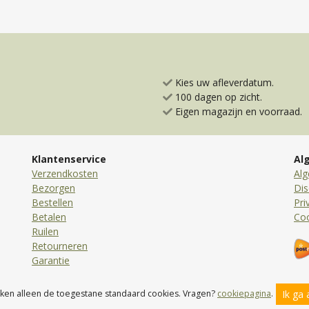
Kies uw afleverdatum.
100 dagen op zicht.
Eigen magazijn en voorraad.
Klantenservice
Al
Verzendkosten
Al
Bezorgen
Dis
Bestellen
Pri
Betalen
Co
Ruilen
Retourneren
Garantie
Ik ga
iken alleen de toegestane standaard cookies. Vragen?
cookiepagina
.
© 2026 Loopfietsen.nl Toyfan BV