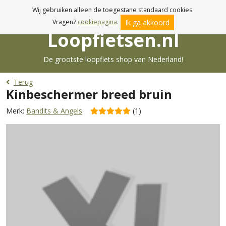
Voor 17:00u besteld, morgen in huis!
Wij gebruiken alleen de toegestane standaard cookies.
Ik ga akkoord
Vragen?
cookiepagina
.
Loopfietsen.nl
De grootste loopfiets shop van Nederland!
Terug
Kinbeschermer breed bruin
Merk:
Bandits & Angels
(1)