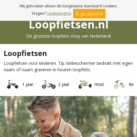
Gratis verzenden va. € 19,95
Wij gebruiken alleen de toegestane standaard cookies.
Ik ga akkoord
Vragen?
cookiepagina
.
Loopfietsen.nl
De grootste loopfiets shop van Nederland!
Loopfietsen
Loopfietsen voor kinderen. Tip: kinbeschermer bedrukt met eigen
naam of naam graveren in houten loopfiets.
1 jaar
2 jaar
Hout
Ret