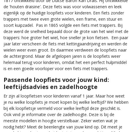
1817 ontwikkeld door de Duitse Baron Karl Drais. Hij ontwikkelde
de 'houten draisine'. Deze fiets was voor volwassenen en leek
eigenlijk op de huidige loopfiets voor kinderen. Een fiets zonder
trappers met twee even grote wielen, een frame, een stuur en
soort kuipzadel. Pas in 1865 volgde een fiets met trappers. Bij
deze werd de snelheid bepaald door de grote van het wiel met de
trappers: hoe groter het wiel, hoe sneller je kon fietsen. Een paar
jaar later verscheen de fiets met kettingaandrijving en werden de
wielen weer even groot. En daarmee verdween de loopfiets naar
de achtergrond. Maar de afgelopen jaren is de loopfiets weer
helemaal terug voor kinderen, omdat het een perfect hulpmiddel
is en een goede voorloper voor een fiets met trappers.
Passende loopfiets voor jouw kind:
leeftijdsadvies en zadelhoogte
Er zijn al loopfietsen voor kinderen vanaf 1 jaar. Maar hoe weet
je nu welke loopfiets je moet kopen bij welke leeftijd? We hebben
bij elk loopfietsje vermeld voor welke leeftijd deze geschikt is.
Ook vind je informatie over de zadelhoogte. Deze is bij de
meeste modellen in hoogte verstelbaar. Zeker weten wat je
nodig hebt? Meet de beenlengte van jouw kind op. Dit meet je