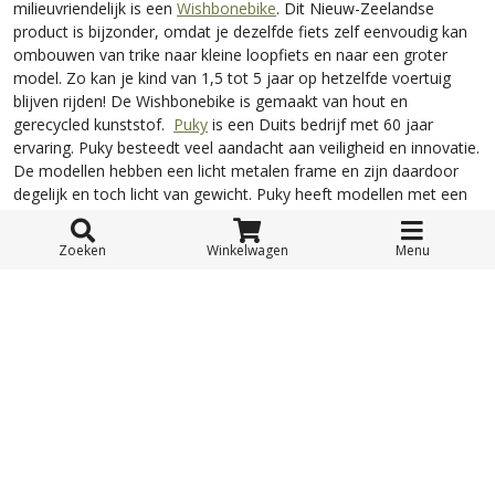
milieuvriendelijk is een
Wishbonebike
. Dit Nieuw-Zeelandse
product is bijzonder, omdat je dezelfde fiets zelf eenvoudig kan
ombouwen van trike naar kleine loopfiets en naar een groter
model. Zo kan je kind van 1,5 tot 5 jaar op hetzelfde voertuig
blijven rijden! De Wishbonebike is gemaakt van hout en
gerecycled kunststof.
Puky
is een Duits bedrijf met 60 jaar
ervaring. Puky besteedt veel aandacht aan veiligheid en innovatie.
De modellen hebben een licht metalen frame en zijn daardoor
degelijk en toch licht van gewicht. Puky heeft modellen met een
lage instap, dus ook voor de allerkleinsten. Er zijn nog veel meer
populaire merken. Maak gebruik van onze zoekmodule aan de
Zoeken
Winkelwagen
Menu
linkerkant om snel en eenvoudig het juiste product te vinden. Op
de productpagina van het door jou gewenste model kan je de
zithoogte terugvinden. Vergelijk dit met de beenlengte van het
kindje en je weet precies of het model geschikt is. Hierdoor kan
je precies zien welke loopfietsjes geschikt zijn voor jouw kind.
Loopfietsje vandaag besteld, morgen al
in huis
Wanneer je een loopfietsje hebt gevonden kun je deze
eenvoudig bestellen via onze website. Wanneer je het vandaag