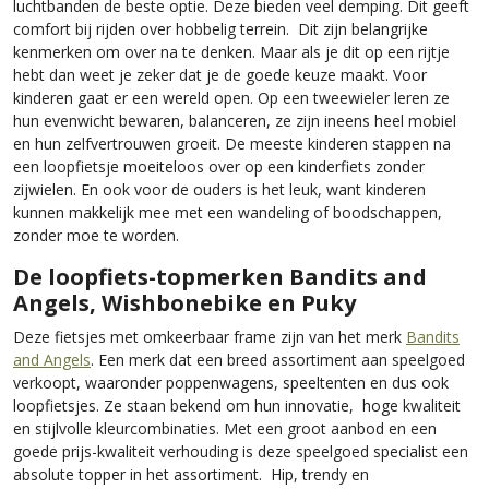
luchtbanden de beste optie. Deze bieden veel demping. Dit geeft
comfort bij rijden over hobbelig terrein. Dit zijn belangrijke
kenmerken om over na te denken. Maar als je dit op een rijtje
hebt dan weet je zeker dat je de goede keuze maakt. Voor
kinderen gaat er een wereld open. Op een tweewieler leren ze
hun evenwicht bewaren, balanceren, ze zijn ineens heel mobiel
en hun zelfvertrouwen groeit. De meeste kinderen stappen na
een loopfietsje moeiteloos over op een kinderfiets zonder
zijwielen. En ook voor de ouders is het leuk, want kinderen
kunnen makkelijk mee met een wandeling of boodschappen,
zonder moe te worden.
De loopfiets-topmerken Bandits and
Angels, Wishbonebike en Puky
Deze fietsjes met omkeerbaar frame zijn van het merk
Bandits
and Angels
. Een merk dat een breed assortiment aan speelgoed
verkoopt, waaronder poppenwagens, speeltenten en dus ook
loopfietsjes. Ze staan bekend om hun innovatie, hoge kwaliteit
en stijlvolle kleurcombinaties. Met een groot aanbod en een
goede prijs-kwaliteit verhouding is deze speelgoed specialist een
absolute topper in het assortiment. Hip, trendy en