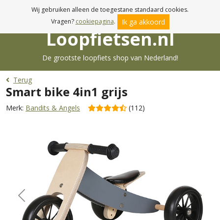
Voor 17:00u besteld, morgen in huis!
Wij gebruiken alleen de toegestane standaard cookies.
Ik ga akkoord
Vragen?
cookiepagina
.
Loopfietsen.nl
De grootste loopfiets shop van Nederland!
Terug
Smart bike 4in1 grijs
Merk:
Bandits & Angels
(112)
Previous
Next