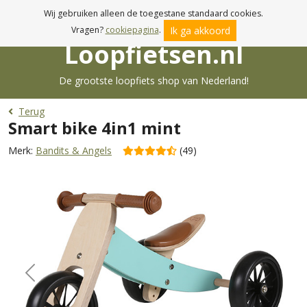
Vandaag besteld, zaterdag in huis!
Wij gebruiken alleen de toegestane standaard cookies.
Ik ga akkoord
Vragen?
cookiepagina
.
Loopfietsen.nl
De grootste loopfiets shop van Nederland!
Terug
Smart bike 4in1 mint
Merk:
Bandits & Angels
(49)
Previous
Next