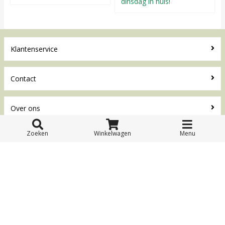
dinsdag in huis!
Klantenservice
Contact
Over ons
Contact
Zoeken
Winkelwagen
Menu
Loopfietsen.nl
Waterwinweg 9
7572 PD Oldenzaal
Tel. 0541-228000
Facebook
© 2026 Loopfietsen.nl Toyfan BV