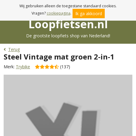
Voor 23:59u besteld, dinsdag in huis!
Wij gebruiken alleen de toegestane standaard cookies.
Ik ga akkoord
Vragen?
cookiepagina
.
Loopfietsen.nl
De grootste loopfiets shop van Nederland!
Terug
Steel Vintage mat groen 2-in-1
Merk:
Trybike
(137)