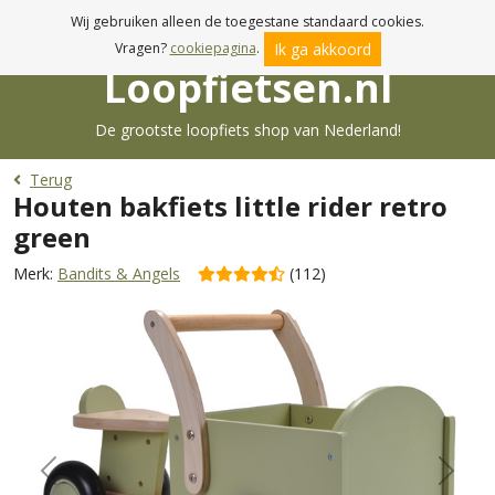
Voor 17:00u besteld, morgen in huis!
Wij gebruiken alleen de toegestane standaard cookies.
Ik ga akkoord
Vragen?
cookiepagina
.
Loopfietsen.nl
De grootste loopfiets shop van Nederland!
Terug
Houten bakfiets little rider retro
green
Merk:
Bandits & Angels
(112)
Previous
Next