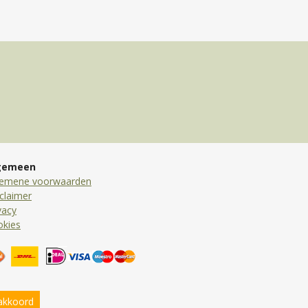
gemeen
gemene voorwaarden
claimer
vacy
okies
 akkoord