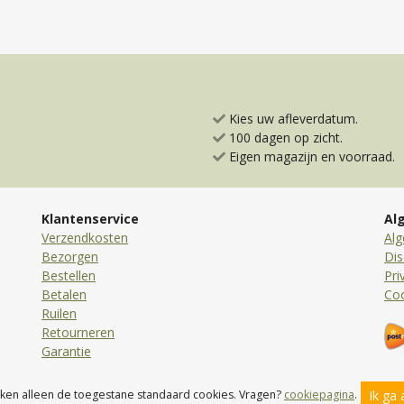
Kies uw afleverdatum.
100 dagen op zicht.
Eigen magazijn en voorraad.
Klantenservice
Al
Verzendkosten
Al
Bezorgen
Dis
Bestellen
Pri
Betalen
Co
Ruilen
Retourneren
Garantie
Ik ga
iken alleen de toegestane standaard cookies. Vragen?
cookiepagina
.
© 2026 Loopfietsen.nl Toyfan BV