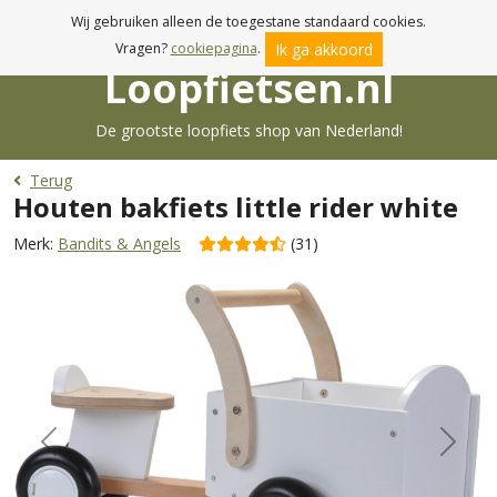
Voor 23:59u besteld, dinsdag in huis!
Wij gebruiken alleen de toegestane standaard cookies.
Ik ga akkoord
Vragen?
cookiepagina
.
Loopfietsen.nl
De grootste loopfiets shop van Nederland!
Terug
Houten bakfiets little rider white
Merk:
Bandits & Angels
(31)
Previous
Next