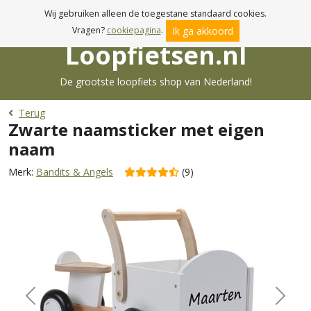
Voor 17:00u besteld, morgen in huis!
Wij gebruiken alleen de toegestane standaard cookies.
Ik ga akkoord
Vragen?
cookiepagina
.
Loopfietsen.nl
De grootste loopfiets shop van Nederland!
Terug
Zwarte naamsticker met eigen
naam
Merk:
Bandits & Angels
(9)
Previous
Next