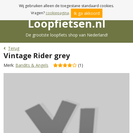
Voor 17:00u besteld, morgen in huis!
Wij gebruiken alleen de toegestane standaard cookies.
Ik ga akkoord
Vragen?
cookiepagina
.
Loopfietsen.nl
De grootste loopfiets shop van Nederland!
Terug
Vintage Rider grey
Merk:
Bandits & Angels
(1)