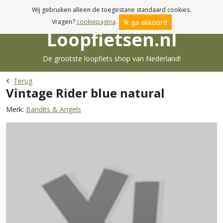
Voor 17:00u besteld, morgen in huis!
Wij gebruiken alleen de toegestane standaard cookies.
Ik ga akkoord
Vragen?
cookiepagina
.
Loopfietsen.nl
De grootste loopfiets shop van Nederland!
Terug
Vintage Rider blue natural
Merk:
Bandits & Angels